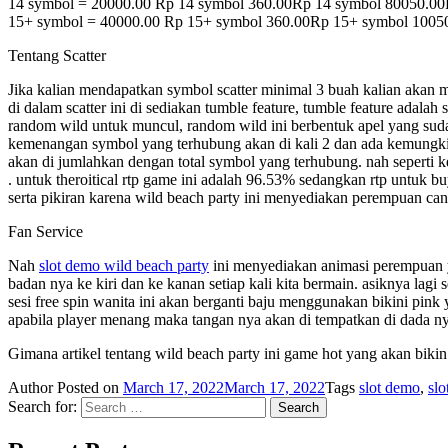
14 symbol = 20000.00 Rp 14 symbol 360.00Rp 14 symbol 80050.0
15+ symbol = 40000.00 Rp 15+ symbol 360.00Rp 15+ symbol 1005
Tentang Scatter
Jika kalian mendapatkan symbol scatter minimal 3 buah kalian akan me
di dalam scatter ini di sediakan tumble feature, tumble feature adala
random wild untuk muncul, random wild ini berbentuk apel yang suda
kemenangan symbol yang terhubung akan di kali 2 dan ada kemungkin
akan di jumlahkan dengan total symbol yang terhubung. nah seperti k
. untuk theroitical rtp game ini adalah 96.53% sedangkan rtp untuk b
serta pikiran karena wild beach party ini menyediakan perempuan ca
Fan Service
Nah
slot demo wild beach party
ini menyediakan animasi perempuan 
badan nya ke kiri dan ke kanan setiap kali kita bermain. asiknya lag
sesi free spin wanita ini akan berganti baju menggunakan bikini pin
apabila player menang maka tangan nya akan di tempatkan di dada ny
Gimana artikel tentang wild beach party ini game hot yang akan bikin 
Author
Posted on
March 17, 2022
March 17, 2022
Tags
slot demo
,
slo
Search for:
Search