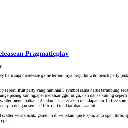
eleasean Pragmaticplay
y
ay baru saja merelease game terbaru nya berjudul wild beach party pad
rip seperti fruit party yang minimal 5 symbol sama harus terhubung seca
k orange,pisang kuning,apel merah,anggur ungu, dan nanas kuning seperti
catter mendapatkan 12 kalau 5 scatter akan mendapatkan 15 free spin d
 spin dengan senilai 100x dari total taruhan saat ini.
scatter secara acak. game ini di sediakan quick spin, auto spin, turbo
cepat.