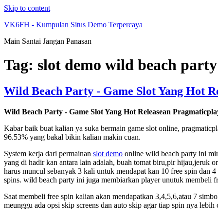
Skip to content
VK6FH - Kumpulan Situs Demo Terpercaya
Main Santai Jangan Panasan
Tag:
slot demo wild beach party
Wild Beach Party - Game Slot Yang Hot R
Wild Beach Party - Game Slot Yang Hot Releasean Pragmaticpla
Kabar baik buat kalian ya suka bermain game slot online, pragmaticpl
96.53% yang bakal bikin kalian makin cuan.
System kerja dari permainan
slot demo
online wild beach party ini mi
yang di hadir kan antara lain adalah, buah tomat biru,pir hijau,jeru
harus muncul sebanyak 3 kali untuk mendapat kan 10 free spin dan 4 s
spins. wild beach party ini juga membiarkan player unutuk membeli free
Saat membeli free spin kalian akan mendapatkan 3,4,5,6,atau 7 simbol 
meunggu ada opsi skip screens dan auto skip agar tiap spin nya lebih 