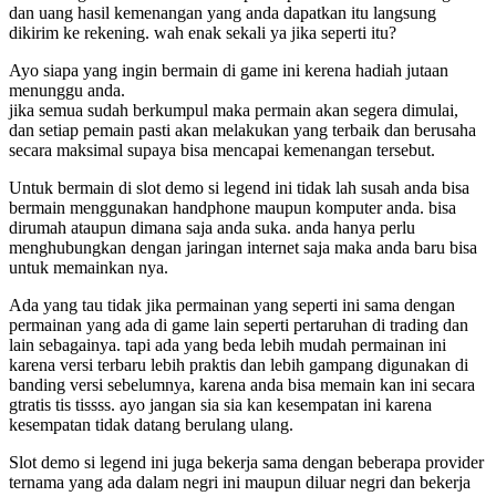
dan uang hasil kemenangan yang anda dapatkan itu langsung
dikirim ke rekening. wah enak sekali ya jika seperti itu?
Ayo siapa yang ingin bermain di game ini kerena hadiah jutaan
menunggu anda.
jika semua sudah berkumpul maka permain akan segera dimulai,
dan setiap pemain pasti akan melakukan yang terbaik dan berusaha
secara maksimal supaya bisa mencapai kemenangan tersebut.
Untuk bermain di slot demo si legend ini tidak lah susah anda bisa
bermain menggunakan handphone maupun komputer anda. bisa
dirumah ataupun dimana saja anda suka. anda hanya perlu
menghubungkan dengan jaringan internet saja maka anda baru bisa
untuk memainkan nya.
Ada yang tau tidak jika permainan yang seperti ini sama dengan
permainan yang ada di game lain seperti pertaruhan di trading dan
lain sebagainya. tapi ada yang beda lebih mudah permainan ini
karena versi terbaru lebih praktis dan lebih gampang digunakan di
banding versi sebelumnya, karena anda bisa memain kan ini secara
gtratis tis tissss. ayo jangan sia sia kan kesempatan ini karena
kesempatan tidak datang berulang ulang.
Slot demo si legend ini juga bekerja sama dengan beberapa provider
ternama yang ada dalam negri ini maupun diluar negri dan bekerja