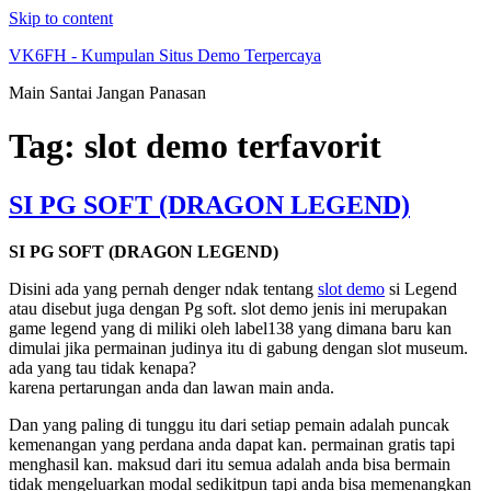
Skip to content
VK6FH - Kumpulan Situs Demo Terpercaya
Main Santai Jangan Panasan
Tag:
slot demo terfavorit
SI PG SOFT (DRAGON LEGEND)
SI PG SOFT (DRAGON LEGEND)
Disini ada yang pernah denger ndak tentang
slot demo
si Legend
atau disebut juga dengan Pg soft. slot demo jenis ini merupakan
game legend yang di miliki oleh label138 yang dimana baru kan
dimulai jika permainan judinya itu di gabung dengan slot museum.
ada yang tau tidak kenapa?
karena pertarungan anda dan lawan main anda.
Dan yang paling di tunggu itu dari setiap pemain adalah puncak
kemenangan yang perdana anda dapat kan. permainan gratis tapi
menghasil kan. maksud dari itu semua adalah anda bisa bermain
tidak mengeluarkan modal sedikitpun tapi anda bisa memenangkan